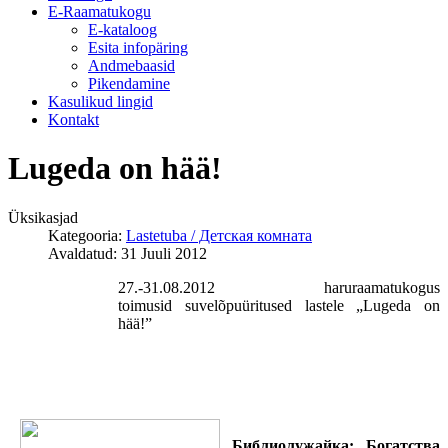
E-Raamatukogu
Е-kataloog
Esita infopäring
Andmebaasid
Pikendamine
Kasulikud lingid
Kontakt
Lugeda on hää!
Üksikasjad
Kategooria:
Lastetuba / Детская комната
Avaldatud: 31 Juuli 2012
27.-31.08.2012 haruraamatukogus
toimusid suvelõpuüritused lastele „Lugeda on
hää!”
Библиолужайка: Богатства