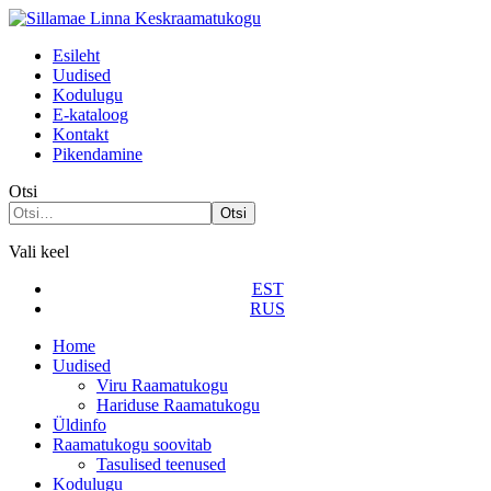
Esileht
Uudised
Kodulugu
Е-kataloog
Kontakt
Pikendamine
Otsi
Otsi
Vali keel
EST
RUS
Home
Uudised
Viru Raamatukogu
Hariduse Raamatukogu
Üldinfo
Raamatukogu soovitab
Tasulised teenused
Kodulugu