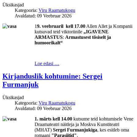
Üksikasjad
Kategooria:
Viru Raamatukogu
Avaldatud: 09 Veebruar 2026
1
9. veebruaril kell 17.00
Allen Allet ja Kompanii
kutsuvad teid viktoriinile
„IGAVENE
ARMASTUS
:
Armastusest tõsiselt ja
humoorikalt“
Loe edasi …
Kirjanduslik kohtumine: Sergei
Furmanjuk
Üksikasjad
Kategooria:
Viru Raamatukogu
Avaldatud: 09 Veebruar 2026
1. märts kell 14.00
kutsume teid kohtumisele Vene
Draamateatri näitleja ja Moskva Kunstiteatri
(MHAT)
Sergei Furmanjukiga
, kes esitleb oma
romaani
"Parasiitid"
.