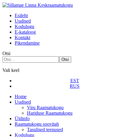
Esileht
Uudised
Kodulugu
Е-kataloog
Kontakt
Pikendamine
Otsi
Otsi
Vali keel
EST
RUS
Home
Uudised
Viru Raamatukogu
Hariduse Raamatukogu
Üldinfo
Raamatukogu soovitab
Tasulised teenused
Kodulugu