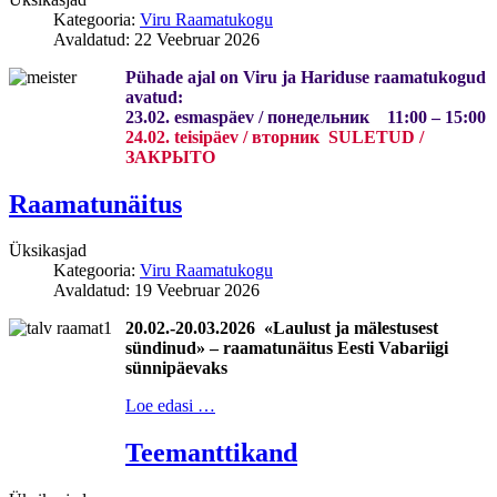
Kategooria:
Viru Raamatukogu
Avaldatud: 22 Veebruar 2026
Pühade ajal on Viru ja Hariduse
raamatukogud
avatud:
23.02. esmaspäev / понедельник 11:00 – 15:00
24.02.
teisipäev / вторник
SULETUD /
ЗАКРЫТО
Raamatunäitus
Üksikasjad
Kategooria:
Viru Raamatukogu
Avaldatud: 19 Veebruar 2026
20.02.-20.03.2026
«Laulust ja mälestusest
sündinud» – raamatunäitus Eesti Vabariigi
sünnipäevaks
Loe edasi …
Teemanttikand