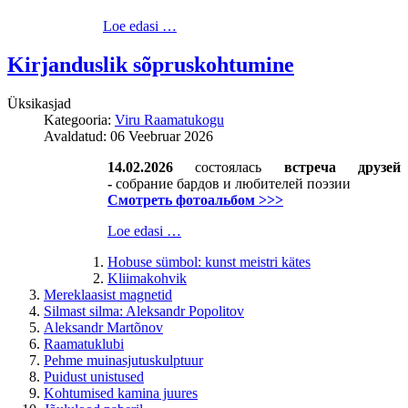
Loe edasi …
Kirjanduslik sõpruskohtumine
Üksikasjad
Kategooria:
Viru Raamatukogu
Avaldatud: 06 Veebruar 2026
14.02.2026
состоялась
встреча друзей
-
собрание бардов и любителей поэзии
Смотреть фотоальбом >>>
Loe edasi …
Hobuse sümbol: kunst meistri kätes
Kliimakohvik
Mereklaasist magnetid
Silmast silma: Aleksandr Popolitov
Aleksandr Martõnov
Raamatuklubi
Pehme muinasjutuskulptuur
Puidust unistused
Kohtumised kamina juures