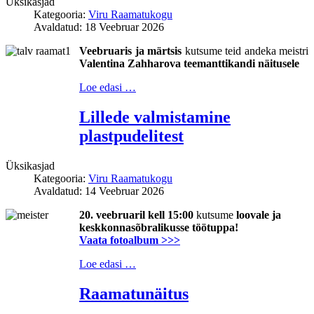
Üksikasjad
Kategooria:
Viru Raamatukogu
Avaldatud: 18 Veebruar 2026
Veebruaris ja märtsis
kutsume teid andeka meistri
Valentina Zahharova teemanttikandi näitusele
Loe edasi …
Lillede valmistamine
plastpudelitest
Üksikasjad
Kategooria:
Viru Raamatukogu
Avaldatud: 14 Veebruar 2026
20.
veebruaril
kell 15:00
kutsume
loovale ja
keskkonnasõbralikusse töötuppa!
Vaata fotoalbum >>>
Loe edasi …
Raamatunäitus