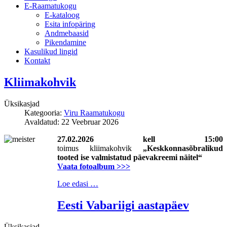
E-Raamatukogu
Е-kataloog
Esita infopäring
Andmebaasid
Pikendamine
Kasulikud lingid
Kontakt
Kliimakohvik
Üksikasjad
Kategooria:
Viru Raamatukogu
Avaldatud: 22 Veebruar 2026
27.02.2026 kell 15:00
toimus kliimakohvik
„Keskkonnasõbralikud
tooted ise valmistatud päevakreemi näitel“
Vaata fotoalbum >>>
Loe edasi …
Eesti Vabariigi aastapäev
Üksikasjad