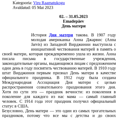
Kategooria:
Viru Raamatukogu
Avaldatud: 05 Mai 2023
02. – 31.05.2023
Emadepäev
День матери
История
Дня матери
такова. В 1907 году
молодая американка Анна Джарвис (Anna
Jarvis) из Западной Вирджинии выступила с
инициативой чествования матерей в память о
своей матери, которая преждевременно ушла из жизни. Анна
писала письма в государственные учреждения,
законодательные органы, выдающимся лицам с предложением
один день в году посвятить чествованию матерей. В 1910 году
штат Вирджиния первым признал День матери в качестве
официального праздника. В 1912 году была создана
Международная Ассоциация Дня матери с целью
распространения сознательного празднования этого дня.
Хотя по сути это — праздник вечности: из поколения в
поколение для каждого из нас мама — самый главный
человек. С 1914 года этот праздник получил официальный
статус в США.
Безусловно, День матери — это один из самых трогательных
праздников, потому что все мы с детства и до своих