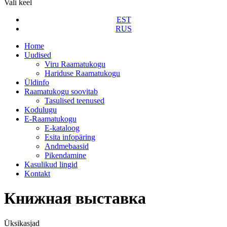
Vali keel
EST
RUS
Home
Uudised
Viru Raamatukogu
Hariduse Raamatukogu
Üldinfo
Raamatukogu soovitab
Tasulised teenused
Kodulugu
E-Raamatukogu
Е-kataloog
Esita infopäring
Andmebaasid
Pikendamine
Kasulikud lingid
Kontakt
Книжная выставка
Üksikasjad