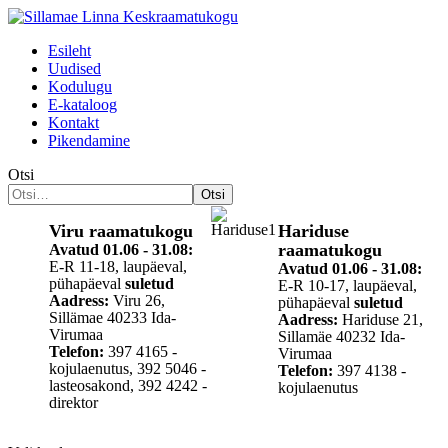
Esileht
Uudised
Kodulugu
Е-kataloog
Kontakt
Pikendamine
Otsi
Otsi
Viru raamatukogu
Hariduse
raamatukogu
Avatud 01.06 - 31.08:
E-R 11-18, laupäeval,
Avatud
01.06 - 31.08
:
pühapäeval
suletud
E-R 10-17, laupäeval,
Aadress:
Viru 26,
pühapäeval
suletud
Sillämae 40233 Ida-
Aadress:
Hariduse 21,
Virumaa
Sillamäe 40232 Ida-
Telefon:
397 4165 -
Virumaa
kojulaenutus, 392 5046 -
Telefon:
397 4138 -
lasteosakond, 392 4242 -
kojulaenutus
direktor