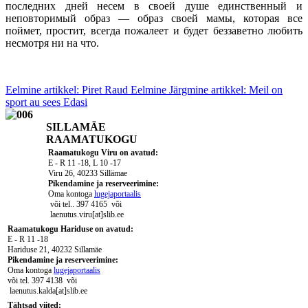
последних дней несем в своей душе единственный и
неповторимый образ — образ своей мамы, которая все
поймет, простит, всегда пожалеет и будет беззаветно любить
несмотря ни на что.
Eelmine artikkel: Piret Raud
Eelmine
Järgmine artikkel: Meil on
sport au sees
Edasi
SILLAMÄE
RAAMATUKOGU
Raamatukogu Viru on avatud:
E - R 11 -18, L 10 -17
Viru 26, 40233 Sillämae
Pikendamine ja reserveerimine:
Oma kontoga
lugejaportaalis
või tel.. 397 4165
või
laenutus.viru[at]slib.ee
Raamatukogu Hariduse on avatud:
E - R 11 -18
Hariduse 21, 40232 Sillamäe
Pikendamine ja reserveerimine:
Oma kontoga
lugejaportaalis
või tel. 397 4138
või
laenutus.kalda[at]slib.ee
Tähtsad viited: