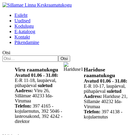
Esileht
Uudised
Kodulugu
Е-kataloog
Kontakt
Pikendamine
Otsi
Otsi
Viru raamatukogu
Hariduse
raamatukogu
Avatud 01.06 - 31.08:
E-R 11-18, laupäeval,
Avatud
01.06 - 31.08
:
pühapäeval
suletud
E-R 10-17, laupäeval,
Aadress:
Viru 26,
pühapäeval
suletud
Sillämae 40233 Ida-
Aadress:
Hariduse 21,
Virumaa
Sillamäe 40232 Ida-
Telefon:
397 4165 -
Virumaa
kojulaenutus, 392 5046 -
Telefon:
397 4138 -
lasteosakond, 392 4242 -
kojulaenutus
direktor