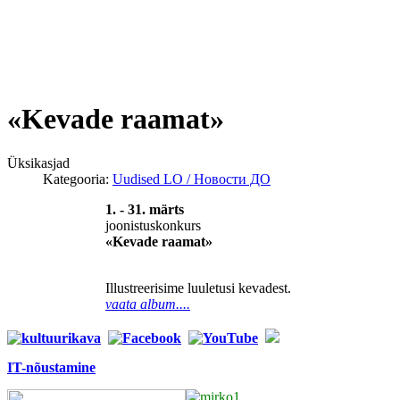
«Kevade raamat»
Üksikasjad
Kategooria:
Uudised LO / Новости ДО
1. - 31. m
ärts
joonistuskonkurs
«Kevade raamat»
Illustreerisime luuletusi kevadest.
vaata album....
IT-nõustamine