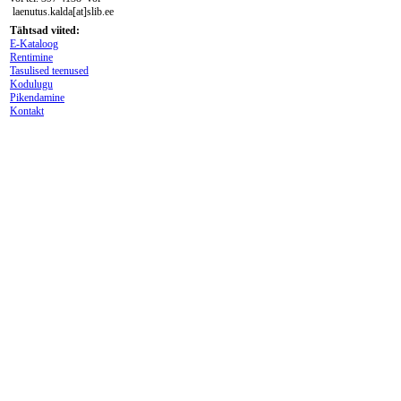
laenutus.kalda[at]slib.ee
Tähtsad viited:
E-Kataloog
Rentimine
Tasulised teenused
Kodulugu
Pikendamine
Kontakt