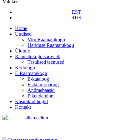
Vali keel
EST
RUS
Home
Uudised
Viru Raamatukogu
Hariduse Raamatukogu
Üldinfo
Raamatukogu soovitab
Tasulised teenused
Kodulugu
E-Raamatukogu
Е-kataloog
Esita infopäring
Andmebaasid
Pikendamine
Kasulikud lingid
Kontakt