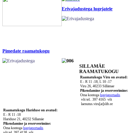
Erivajadustega lugejatele
Pimedate raamatukogu
SILLAMÄE
RAAMATUKOGU
Raamatukogu Viru on avatud:
E - R 11 -18, L 10 -17
Viru 26, 40233 Sillämae
Pikendamine ja reserveerimine:
Oma kontoga
lugejaportaalis
või tel.. 397 4165
või
laenutus.viru[at]slib.ee
Raamatukogu Hariduse on avatud:
E - R 11 -18
Hariduse 21, 40232 Sillamäe
Pikendamine ja reserveerimine:
Oma kontoga
lugejaportaalis
või tel. 397 4138
või